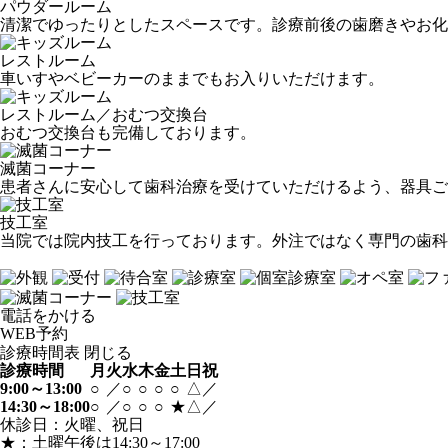
パウダールーム
清潔でゆったりとしたスペースです。診療前後の歯磨きやお化
レストルーム
車いすやベビーカーのままでもお入りいただけます。
レストルーム／おむつ交換台
おむつ交換台も完備しております。
滅菌コーナー
患者さんに安心して歯科治療を受けていただけるよう、器具ご
技工室
当院では院内技工を行っております。外注ではなく専門の歯科
電話
を
かける
WEB
予約
診療時間表
閉じる
診療時間
月
火
水
木
金
土
日
祝
9:00～13:00
○
／
○
○
○
○
△
／
14:30～18:00
○
／
○
○
○
★
△
／
休診日：火曜、祝日
★：土曜午後は14:30～17:00