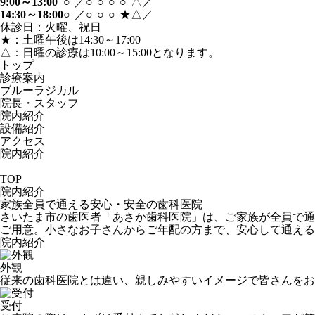
9:00～13:00
○
／
○
○
○
○
△
／
14:30～18:00
○
／
○
○
○
★
△
／
休診日：火曜、祝日
★：土曜午後は14:30～17:00
△：日曜の診療は10:00～15:00となります。
トップ
診療案内
ブルーラジカル
院長・スタッフ
院内紹介
設備紹介
アクセス
院内紹介
TOP
院内紹介
家族全員で通える安心・安全の歯科医院
さいたま市の歯医者「あさか歯科医院」は、ご家族が全員で通
ご用意。小さなお子さんからご年配の方まで、安心して通える
院内紹介
外観
従来の歯科医院とは違い、親しみやすいイメージで皆さんをお
受付