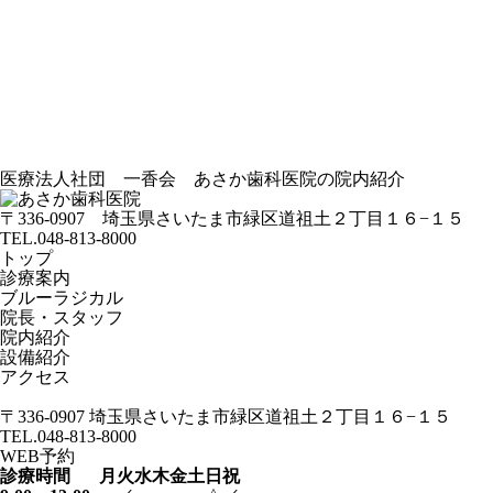
医療法人社団 一香会 あさか歯科医院の院内紹介
〒336-0907
埼玉県さいたま市緑区道祖土２丁目１６−１５
TEL.048-813-8000
トップ
診療案内
ブルーラジカル
院長・スタッフ
院内紹介
設備紹介
アクセス
〒336-0907
埼玉県さいたま市緑区道祖土２丁目１６−１５
TEL.048-813-8000
WEB予約
診療時間
月
火
水
木
金
土
日
祝